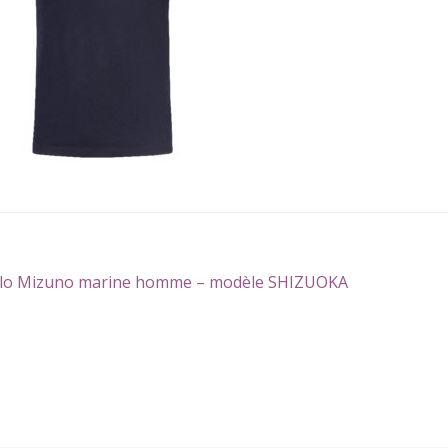
gation
icle
lo Mizuno marine homme – modèle SHIZUOKA
écédent :
icle