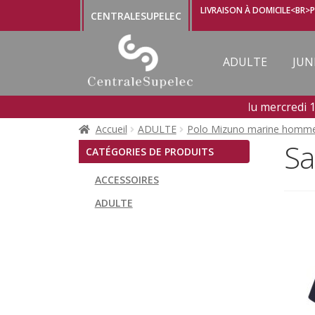
Aller
Aller
LIVRAISON À DOMICILE<BR>P
CENTRALESUPELEC
à
au
la
contenu
navigation
ADULTE
JUN
Boutique ouverte du mercredi 11 a
Accueil
ADULTE
Polo Mizuno marine homm
Sa
CATÉGORIES DE PRODUITS
ACCESSOIRES
ADULTE