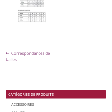
Navigation
Article
Correspondances de
de
précédent :
tailles
l’article
CATÉGORIES DE PRODUITS
ACCESSOIRES