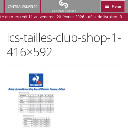
Aller
Aller
Menu
CENTRALESUPELEC
à
au
e du mercredi 11 au vendredi 20 février 2026 - délai de livraison 3
ADULTE
la
contenu
navigation
JUNIOR
lcs-tailles-club-shop-1-
ACCESSOIRES
416×592