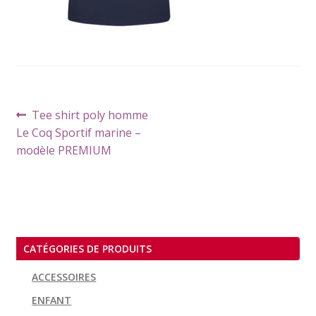
Navigation
Article
Tee shirt poly homme
de
précédent :
Le Coq Sportif marine –
l’article
modèle PREMIUM
CATÉGORIES DE PRODUITS
ACCESSOIRES
ENFANT