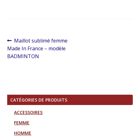
Navigation
Article
Maillot sublimé femme
de
précédent :
Made In France – modèle
l’article
BADMINTON
CATÉGORIES DE PRODUITS
ACCESSOIRES
FEMME
HOMME