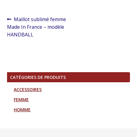
Navigation
Article
Maillot sublimé femme
de
précédent :
Made In France – modèle
l’article
HANDBALL
CATÉGORIES DE PRODUITS
ACCESSOIRES
FEMME
HOMME