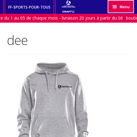
Aller
Aller
Menu
FF-SPORTS-POUR-TOUS
à
au
 du 1 au 05 de chaque mois - livraison 20 jours à partir du 06
HOMME
la
contenu
navigation
FEMME
dee
ACCESSOIRES
ENFANT
CLUBS