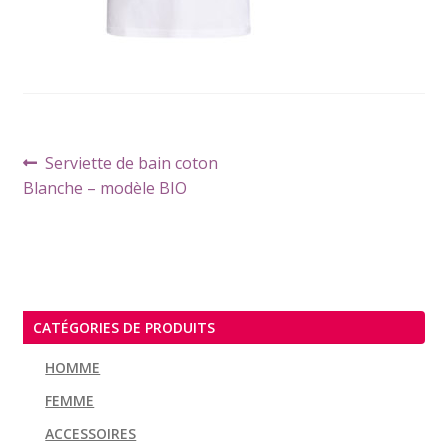
Navigation
Article
Serviette de bain coton
de
précédent :
Blanche – modèle BIO
l’article
CATÉGORIES DE PRODUITS
HOMME
FEMME
ACCESSOIRES