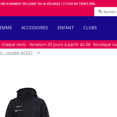
<BR>PAIEMENT EN LIGNE 100 % SÉCURISÉ / STOCK EN TEMPS RÉEL
Recherche
pour :
FEMME
ACCESSOIRES
ENFANT
CLUBS
haque mois - livraison 20 jours à partir du 06
ir – modèle JACKET
cr