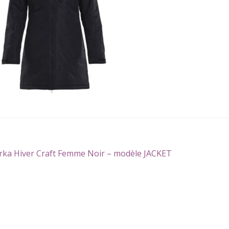
gation
icle
rka Hiver Craft Femme Noir – modèle JACKET
écédent :
icle