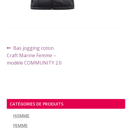
Navigation
Article
Bas jogging coton
de
précédent :
Craft Marine Femme –
l’article
modèle COMMUNITY 2.0
CATÉGORIES DE PRODUITS
HOMME
FEMME