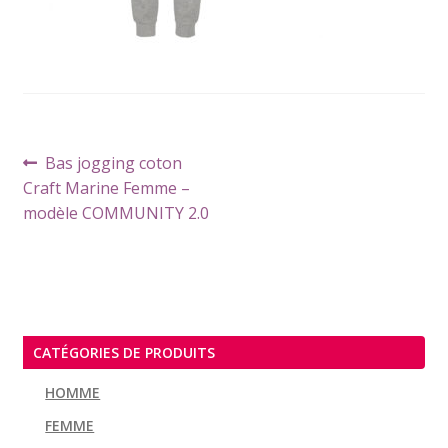
Navigation
Article
Bas jogging coton
de
précédent :
Craft Marine Femme –
l’article
modèle COMMUNITY 2.0
CATÉGORIES DE PRODUITS
HOMME
FEMME