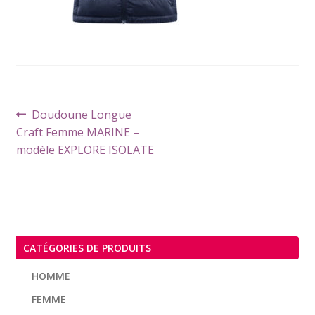
Navigation
Article
Doudoune Longue
de
précédent :
Craft Femme MARINE –
l’article
modèle EXPLORE ISOLATE
CATÉGORIES DE PRODUITS
HOMME
FEMME