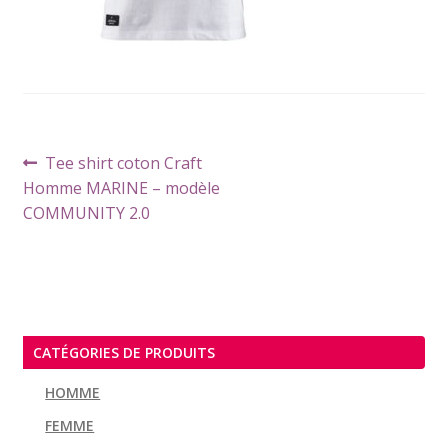
Navigation
Article
Tee shirt coton Craft
de
précédent :
Homme MARINE – modèle
l’article
COMMUNITY 2.0
CATÉGORIES DE PRODUITS
HOMME
FEMME