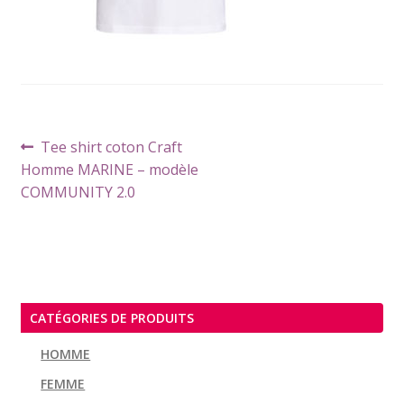
Navigation
Article
Tee shirt coton Craft
de
précédent :
Homme MARINE – modèle
l’article
COMMUNITY 2.0
CATÉGORIES DE PRODUITS
HOMME
FEMME