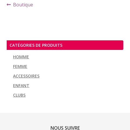
Navigation
Article
Boutique
de
précédent :
l’article
CATÉGORIES DE PRODUITS
HOMME
FEMME
ACCESSOIRES
ENFANT
CLUBS
NOUS SUIVRE