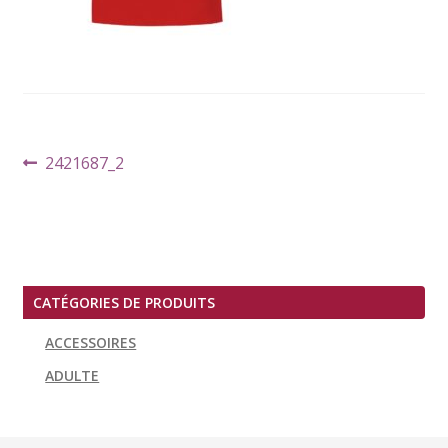
Navigation
Article
2421687_2
de
précédent :
l’article
CATÉGORIES DE PRODUITS
ACCESSOIRES
ADULTE