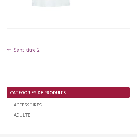
Navigation
Article
Sans titre 2
de
précédent :
l’article
CATÉGORIES DE PRODUITS
ACCESSOIRES
ADULTE