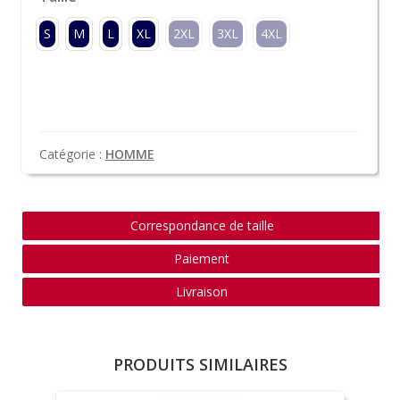
S
M
L
XL
2XL
3XL
4XL
Catégorie :
HOMME
Correspondance de taille
Paiement
Livraison
PRODUITS SIMILAIRES