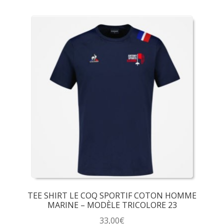
produit
a
plusieurs
variations.
Les
options
peuvent
être
choisies
sur
la
page
du
produit
TEE SHIRT LE COQ SPORTIF COTON HOMME
MARINE – MODÈLE TRICOLORE 23
33,00
€