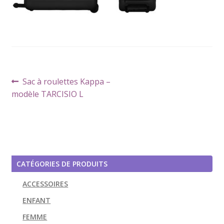
Navigation
Article
Sac à roulettes Kappa –
de
précédent :
modèle TARCISIO L
l’article
CATÉGORIES DE PRODUITS
ACCESSOIRES
ENFANT
FEMME