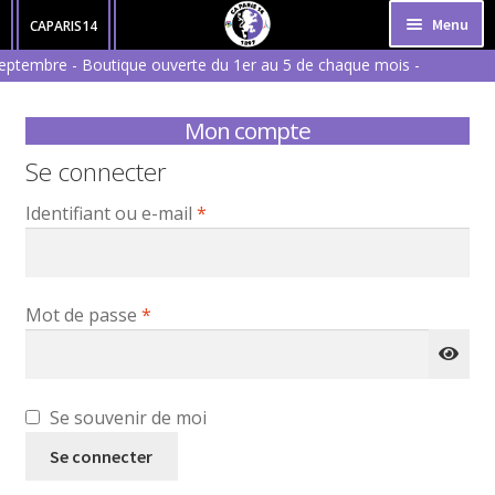
Aller
Aller
Menu
CAPARIS14
à
au
eptembre - Boutique ouverte du 1er au 5 de chaque mois -
HOMME
la
contenu
rier - livraison 15 jours ouvrés à partir du 6 du mois
navigation
FEMME
Mon compte
ENFANT
Se connecter
ACCESSOIRES
Obligatoire
Identifiant ou e-mail
*
Obligatoire
Mot de passe
*
Se souvenir de moi
Se connecter