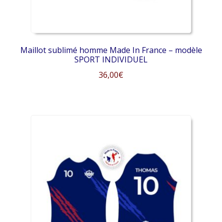
page
du
produit
Maillot sublimé homme Made In France – modèle
SPORT INDIVIDUEL
36,00
€
Ce
produit
a
plusieurs
variations.
Les
options
peuvent
être
choisies
sur