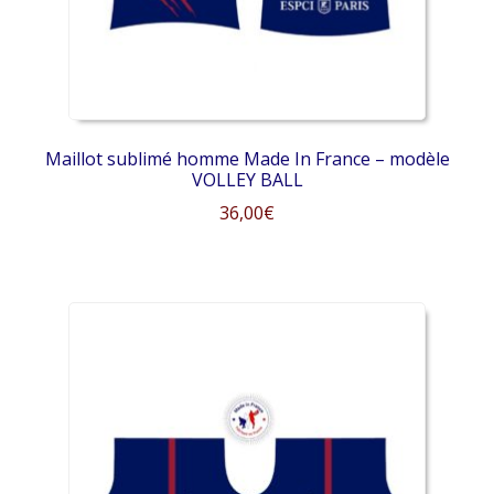
la
page
du
produit
Maillot sublimé homme Made In France – modèle
VOLLEY BALL
36,00
€
Ce
produit
a
plusieurs
variations.
Les
options
peuvent
être