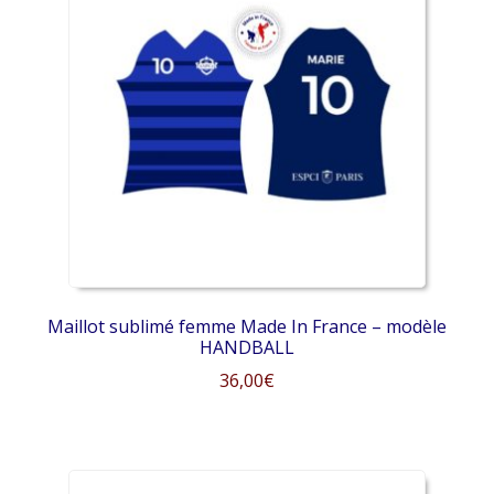
Les
options
peuvent
être
choisies
sur
la
page
du
produit
Maillot sublimé femme Made In France – modèle
HANDBALL
36,00
€
Ce
produit
a