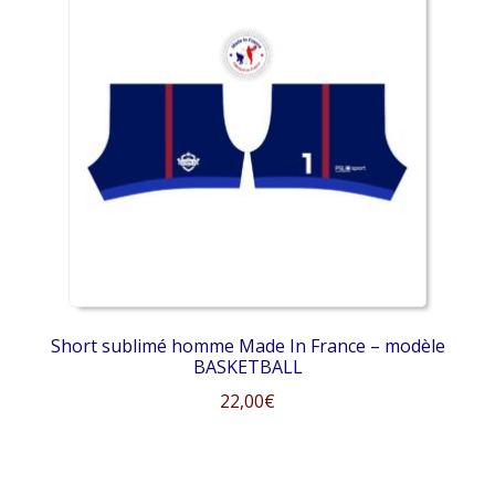
variations.
Les
options
peuvent
être
choisies
sur
la
page
du
produit
Short sublimé homme Made In France – modèle
BASKETBALL
22,00
€
Ce
produit