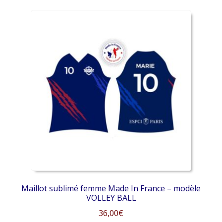
produit
a
plusieurs
variations.
Les
options
peuvent
être
choisies
sur
la
page
du
produit
Maillot sublimé femme Made In France – modèle
VOLLEY BALL
36,00
€