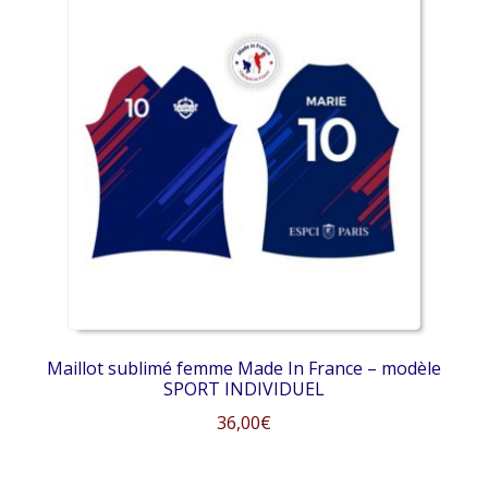
plusieurs
variations.
Les
options
peuvent
être
choisies
sur
la
page
du
produit
Maillot sublimé femme Made In France – modèle
SPORT INDIVIDUEL
36,00
€
Ce