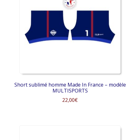
options
peuvent
être
choisies
sur
la
page
du
produit
Short sublimé homme Made In France – modèle
MULTISPORTS
22,00
€
Ce
produit
a
plusieurs