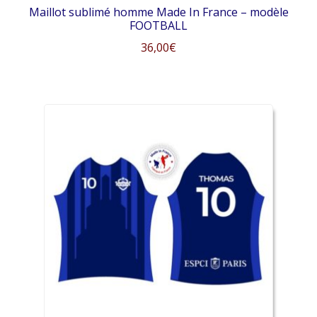
Maillot sublimé homme Made In France – modèle
FOOTBALL
36,00
€
Ce
produit
a
plusieurs
variations.
Les
options
peuvent
être
choisies
sur
la
page
du