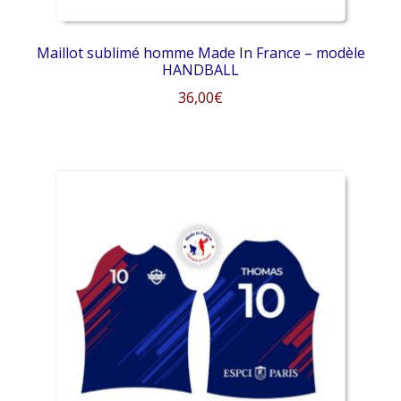
produit
Maillot sublimé homme Made In France – modèle
HANDBALL
36,00
€
Ce
produit
a
plusieurs
variations.
Les
options
peuvent
être
choisies
sur
la