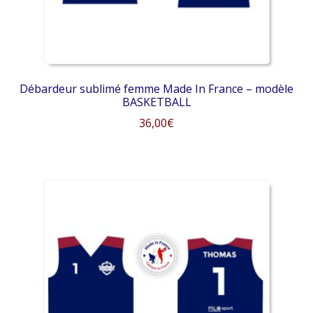
la
page
du
produit
Débardeur sublimé femme Made In France – modèle
BASKETBALL
36,00
€
Ce
produit
a
plusieurs
variations.
Les
options
peuvent
être
choisies