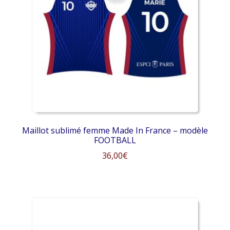
options
peuvent
être
choisies
sur
la
page
du
produit
Maillot sublimé femme Made In France – modèle
FOOTBALL
36,00
€
Ce
produit
a
plusieurs
variations.