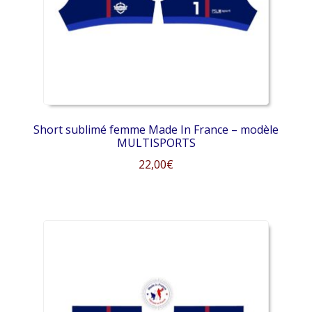
choisies
sur
la
page
du
produit
Short sublimé femme Made In France – modèle
MULTISPORTS
22,00
€
Ce
produit
a
plusieurs
variations.
Les
options