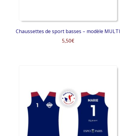
Chaussettes de sport basses – modèle MULTI
5,50
€
Ce
produit
a
plusieurs
variations.
Les
options
peuvent
être
choisies
sur