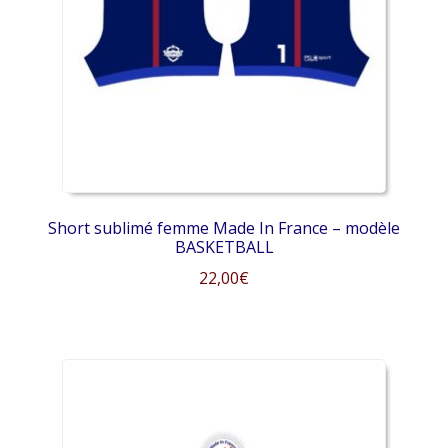
peuvent
être
choisies
sur
la
page
du
produit
Short sublimé femme Made In France – modèle
BASKETBALL
22,00
€
Ce
produit
a
plusieurs
variations.
Les