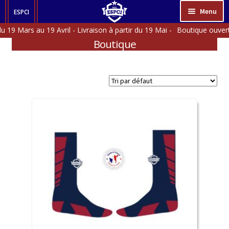
Aller
Aller
Menu
ESPCI
à
au
 Mars au 19 Avril - Livraison à partir du 19 Mai -
HOMME
la
contenu
Boutique
navigation
FEMME
ACCESSOIRES