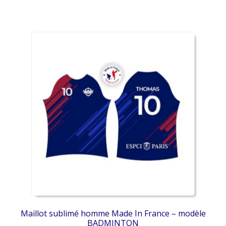
Ce
produit
a
plusieurs
variations.
Les
options
peuvent
être
choisies
sur
la
page
du
produit
Maillot sublimé homme Made In France – modèle
BADMINTON