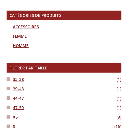
a
plusieurs
variations.
CATÉGORIES DE PRODUITS
Les
ACCESSOIRES
options
FEMME
peuvent
être
HOMME
choisies
sur
la
FILTRER PAR TAILLE
page
35-38
(1)
du
produit
39-43
(1)
44-47
(1)
47-50
(1)
XS
(8)
S
(16)