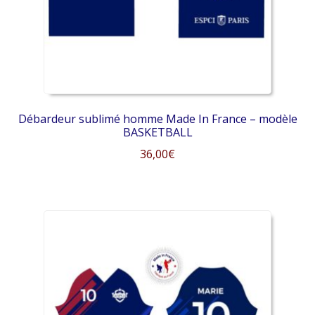
sur
la
page
du
produit
Débardeur sublimé homme Made In France – modèle
BASKETBALL
36,00
€
Ce
produit
a
plusieurs
variations.
Les
options
peuvent