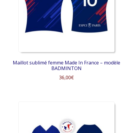
être
choisies
sur
la
page
du
produit
Maillot sublimé femme Made In France – modèle
BADMINTON
36,00
€
Ce
produit
a
plusieurs
variations.
Les