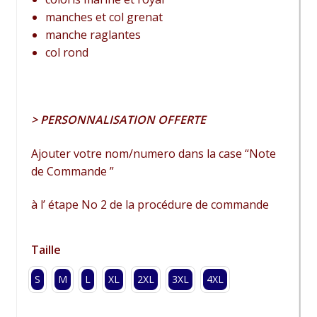
manches et col grenat
manche raglantes
col rond
> PERSONNALISATION OFFERTE
Ajouter votre nom/numero dans la case “Note
de Commande ”
à l’ étape No 2 de la procédure de commande
Taille
S
M
L
XL
2XL
3XL
4XL