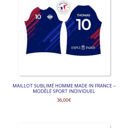
Les
options
peuvent
être
choisies
sur
la
page
du
produit
MAILLOT SUBLIMÉ HOMME MADE IN FRANCE –
MODÈLE SPORT INDIVIDUEL
36,00
€
Ce
produit
a