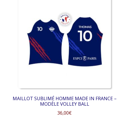
plusieurs
variations.
Les
options
peuvent
être
choisies
sur
la
page
du
produit
MAILLOT SUBLIMÉ HOMME MADE IN FRANCE –
MODÈLE VOLLEY BALL
36,00
€
Ce