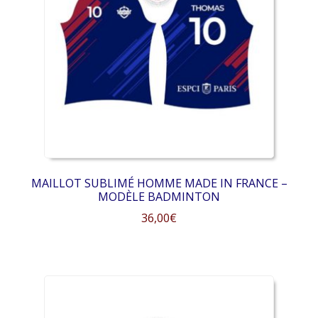
MAILLOT SUBLIMÉ HOMME MADE IN FRANCE –
MODÈLE BADMINTON
36,00
€
Ce
produit
a
plusieurs
variations.