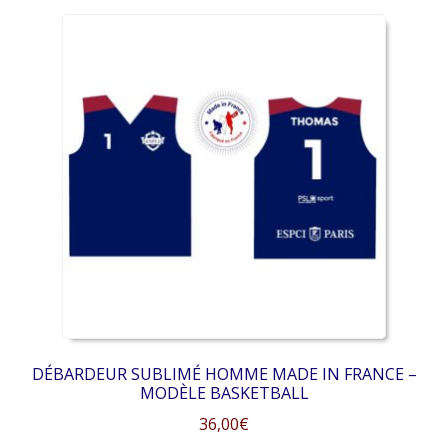
a
plusieurs
variations.
Les
options
peuvent
être
choisies
sur
la
page
du
produit
DÉBARDEUR SUBLIMÉ HOMME MADE IN FRANCE –
MODÈLE BASKETBALL
36,00
€