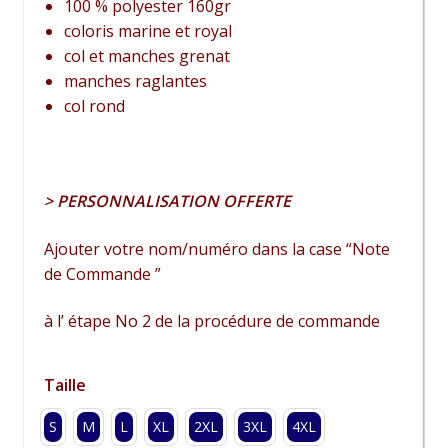
100 % polyester 160gr
coloris marine et royal
col et manches grenat
manches raglantes
col rond
> PERSONNALISATION OFFERTE
Ajouter votre nom/numéro dans la case “Note
de Commande ”
à l’ étape No 2 de la procédure de commande
Taille
S
M
L
XL
2XL
3XL
4XL