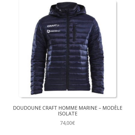
a
plusieurs
variations.
Les
options
peuvent
être
choisies
sur
la
page
du
produit
DOUDOUNE CRAFT HOMME MARINE – MODÈLE
ISOLATE
74,00
€
Ce