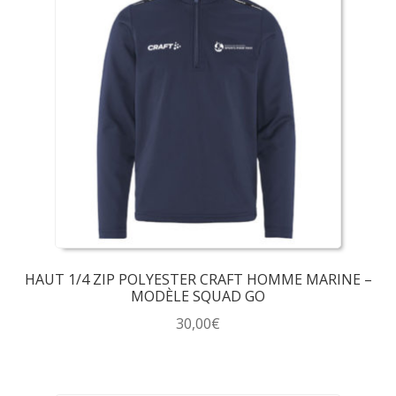
variations.
Les
options
peuvent
être
choisies
sur
la
page
du
produit
HAUT 1/4 ZIP POLYESTER CRAFT HOMME MARINE –
MODÈLE SQUAD GO
30,00
€
Ce
produit