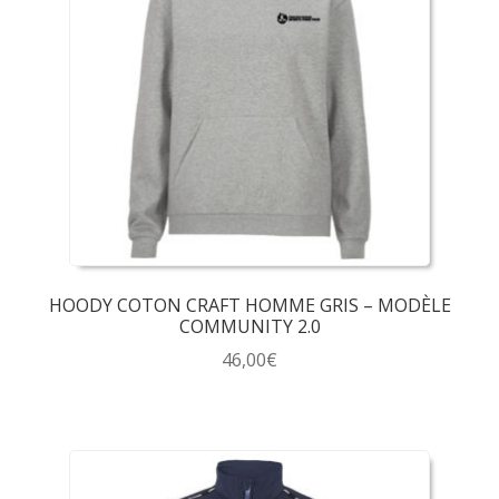
HOODY COTON CRAFT HOMME GRIS – MODÈLE
COMMUNITY 2.0
46,00
€
Ce
produit
a
plusieurs