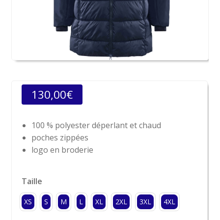
130,00
€
100 % polyester déperlant et chaud
poches zippées
logo en broderie
Taille
XS
S
M
L
XL
2XL
3XL
4XL