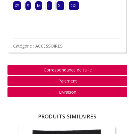
XS
S
M
L
XL
2XL
Catégorie :
ACCESSOIRES
Correspondance de taille
Paiement
Livraison
PRODUITS SIMILAIRES