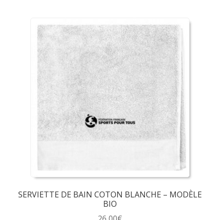
produit
a
plusieurs
variations.
Les
options
peuvent
être
choisies
sur
la
page
du
produit
SERVIETTE DE BAIN COTON BLANCHE – MODÈLE
BIO
26,00
€