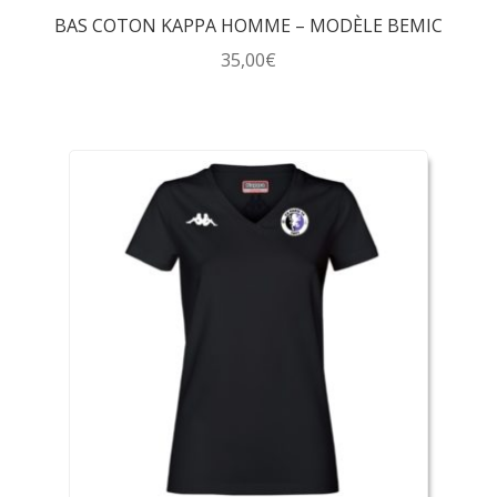
BAS COTON KAPPA HOMME – MODÈLE BEMIC
35,00
€
Ce
produit
a
plusieurs
variations.
Les
options
peuvent
être
choisies
sur
la
page
du
produit