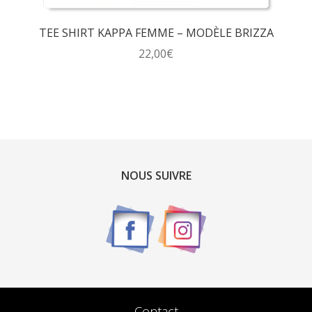
TEE SHIRT KAPPA FEMME – MODÈLE BRIZZA
22,00
€
Ce
produit
a
plusieurs
variations.
Les
NOUS SUIVRE
options
peuvent
être
choisies
sur
la
page
du
Contact