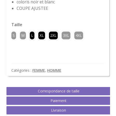
coloris noir et blanc
COUPE AJUSTEE
Taille
S
M
L
XL
2XL
3XL
4XL
Catégories :
FEMME
,
HOMME
Correspondance de taille
Paiement
Livraison