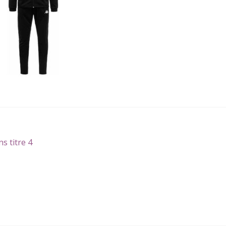
gation
icle
ns titre 4
écédent :
icle