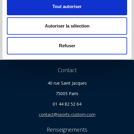
s
Tout autoriser
e
NOUS SUIVRE
n
t
Autoriser la sélection
e
m
e
Refuser
n
t
Contact
40 rue Saint Jacques
75005 Paris
01 44 82 52 64
contact@sports-custom.com
Renseignements