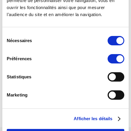
permettre de personnaliser votre navigation, vous en
FEMME
ouvrir les fonctionnalités ainsi que pour mesurer
HOMME
l’audience du site et en améliorer la navigation.
ARCHER
ENTRAINEUR
S
Nécessaires
ACCESSOIRES
é
l
FEMME
e
Préférences
HOMME
c
t
Packs PROMO
i
Statistiques
TIREUR
o
ACCESSOIRES
n
Marketing
d
FEMME
u
HOMME
c
Afficher les détails
o
n