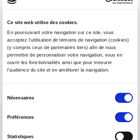
La société Sports Custom / MisteRugby est une
entreprise familiale Française créée en 2006 par deux
Ce site web utilise des cookies.
frères rugbymen.
En poursuivant votre navigation sur ce site, vous
Nous sommes spécialisés dans l’ équipement des
acceptez l'utilisation de témoins de navigation (cookies)
clubs tout sport confondu en France, Europe, US et
(y compris ceux de partenaires tiers) afin de nous
Afrique.
permettre de personnaliser votre navigation, vous en
ouvrir les fonctionnalités ainsi que pour mesurer
Plus de 600 clubs et fédérations nous font confiance.
l’audience du site et en améliorer la navigation.
S
Nécessaires
é
l
e
Préférences
NOUS SUIVRE
c
t
i
Statistiques