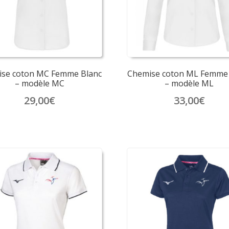
sur
sur
la
la
page
page
du
du
produit
produit
se coton MC Femme Blanc
Chemise coton ML Femme 
– modèle MC
– modèle ML
29,00
€
33,00
€
Ce
Ce
produit
produit
a
a
plusieurs
plusieurs
variations.
variations.
Les
Les
options
options
peuvent
peuvent
être
être
choisies
choisies