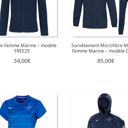
re Femme Marine – modèle
Survêtement Microfibre 
FREEZE
Femme Marine – modèle 
34,00
€
85,00
€
Ce
Ce
produit
produit
a
a
plusieurs
plusieurs
variations.
variations.
Les
Les
options
options
peuvent
peuvent
être
être