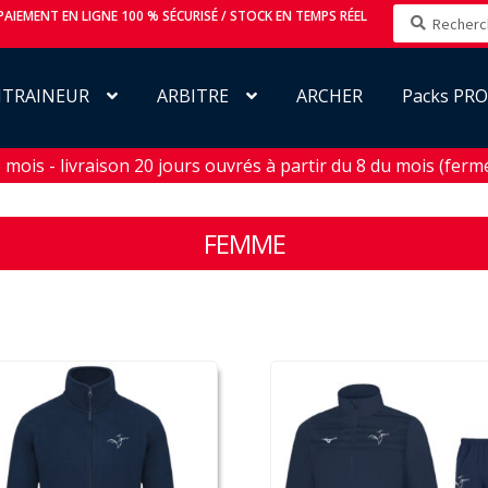
Recherche
AIEMENT EN LIGNE 100 % SÉCURISÉ / STOCK EN TEMPS RÉEL
pour :
NTRAINEUR
ARBITRE
ARCHER
Packs PR
 - livraison 20 jours ouvrés à partir du 8 du mois (fermée e
FEMME