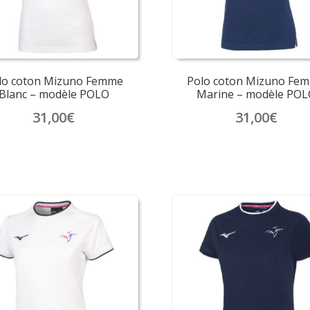
sur
sur
la
la
page
page
du
du
produit
produit
lo coton Mizuno Femme
Polo coton Mizuno Fe
Blanc – modèle POLO
Marine – modèle POL
31,00
€
31,00
€
Ce
Ce
produit
produit
a
a
plusieurs
plusieurs
variations.
variations.
Les
Les
options
options
peuvent
peuvent
être
être
choisies
choisies
sur
sur