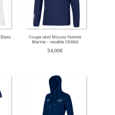
choisies
sur
la
page
du
produit
Blanc
Coupe vent Mizuno Femme
Marine – modèle OSAKA
54,00
€
Ce
produit
a
plusieurs
variations.
Les
options
peuvent
être
choisies