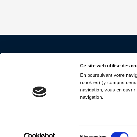
Contact
Ce site web utilise des co
40 rue Saint Jacques
En poursuivant votre naviga
(cookies) (y compris ceux 
75005 Paris
navigation, vous en ouvrir 
navigation.
01 44 82 52 64
contact@sports-custom.com
S
Nécessaires