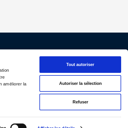
Nos conditions
Tout autoriser
Paiement
ation
tre
Livraison
Autoriser la sélection
n améliorer la
Protection des données personnelles
CGV
Refuser
ing