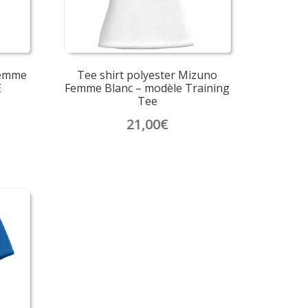
sur
la
page
du
produit
Femme
Tee shirt polyester Mizuno
E
Femme Blanc – modèle Training
Tee
21,00
€
Ce
produit
a
plusieurs
variations.
Les
options
peuvent
être
choisies
sur