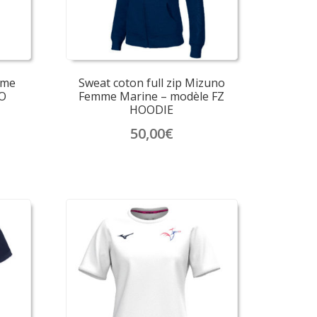
sur
la
page
du
produit
mme
Sweat coton full zip Mizuno
O
Femme Marine – modèle FZ
HOODIE
50,00
€
Ce
produit
a
plusieurs
variations.
Les
options
peuvent
être
choisies