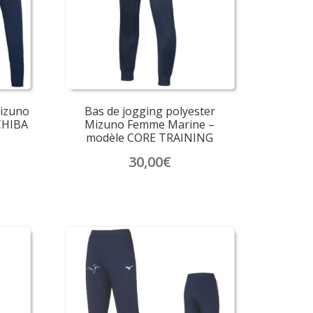
Mizuno
Bas de jogging polyester
CHIBA
Mizuno Femme Marine –
modèle CORE TRAINING
30,00
€
Ce
produit
a
plusieurs
variations.
Les
options
peuvent