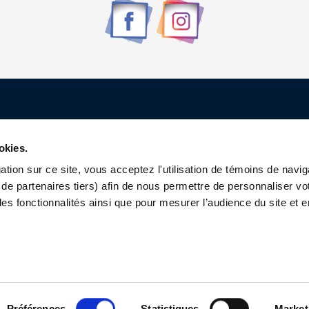
la
la
page
page
du
du
produit
produit
Renseignements
okies.
Qui sommes-nous ?
tion sur ce site, vous acceptez l'utilisation de témoins de navig
de partenaires tiers) afin de nous permettre de personnaliser vo
Contactez-nous
les fonctionnalités ainsi que pour mesurer l’audience du site et e
Charte Sports Custom
Correspondances de tailles
Préférences
Statistiques
Market