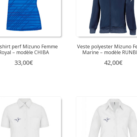
choisies
choisies
sur
sur
la
la
page
page
du
du
produit
produit
shirt perf Mizuno Femme
Veste polyester Mizuno 
Royal – modèle CHIBA
Marine – modèle RUNB
33,00
€
42,00
€
Ce
Ce
produit
produit
a
a
plusieurs
plusieurs
variations.
variations.
Les
Les
options
options
peuvent
peuvent
être
être
choisies
choisies