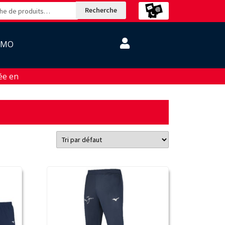
Recherche
OMO
n janvier et