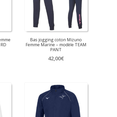
être
choisies
sur
la
page
du
produit
Femme
Bas jogging coton Mizuno
IRD
Femme Marine – modèle TEAM
PANT
42,00
€
Ce
produit
a
plusieurs
variations.
Les
options
peuvent
être