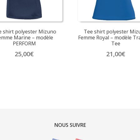
page
page
du
du
produit
produit
 shirt polyester Mizuno
Tee shirt polyester Mi
emme Marine – modèle
Femme Royal – modèle Tr
PERFORM
Tee
25,00
€
21,00
€
Ce
Ce
produit
produit
a
a
plusieurs
plusieurs
variations.
variations.
Les
Les
options
options
peuvent
peuvent
être
être
NOUS SUIVRE
choisies
choisies
sur
sur