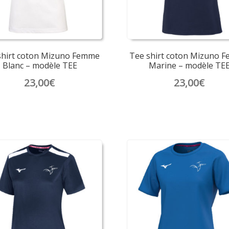
la
la
page
page
du
du
produit
produit
shirt coton Mizuno Femme
Tee shirt coton Mizuno 
Blanc – modèle TEE
Marine – modèle TE
23,00
€
23,00
€
Ce
Ce
produit
produit
a
a
plusieurs
plusieurs
variations.
variations.
Les
Les
options
options
peuvent
peuvent
être
être
choisies
choisies
sur
sur
la
la