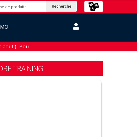
Recherche
OMO
aout )
CORE TRAINING