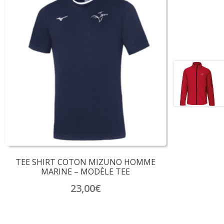
TEE SHIRT COTON MIZUNO HOMME
MARINE – MODÈLE TEE
23,00
€
Ce
produit