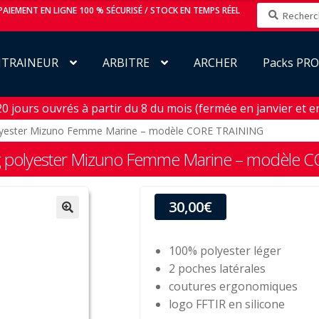
Recherche
AIEMENT EN LIGNE 100 % SÉCURISÉ / STOCK EN TEMPS RÉEL
pour :
NTRAINEUR
ARBITRE
ARCHER
Packs PR
jours ouvrés à partir du 8 du mois (fermée en janvier et en 
olyester Mizuno Femme Marine – modèle CORE TRAINING
ng polyester Mizuno Femme Marine – modèle 
30,00
€
100% polyester léger
2 poches latérales
coutures ergonomiques
logo FFTIR en silicone