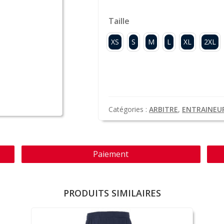
Taille
XS
S
M
L
XL
2XL
Catégories :
ARBITRE
,
ENTRAINEU
Paiement
PRODUITS SIMILAIRES