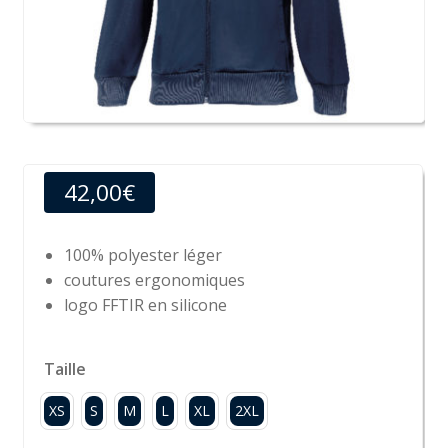
42,00
€
100% polyester léger
coutures ergonomiques
logo FFTIR en silicone
Taille
XS
S
M
L
XL
2XL