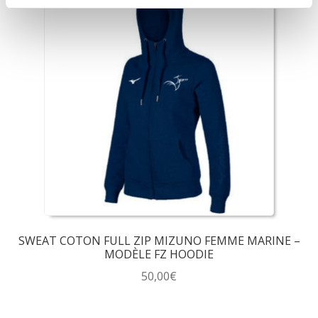
plusieurs
t
variations.
Les
options
peuvent
être
choisies
sur
la
page
du
produit
SWEAT COTON FULL ZIP MIZUNO FEMME MARINE –
MODÈLE FZ HOODIE
50,00
€
Ce