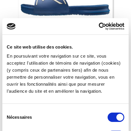
Ce site web utilise des cookies.
En poursuivant votre navigation sur ce site, vous
acceptez l'utilisation de témoins de navigation (cookies)
(y compris ceux de partenaires tiers) afin de nous
permettre de personnaliser votre navigation, vous en
CLAQUETTES MIZUNO ROYAL – MODÈLE RELAX
ouvrir les fonctionnalités ainsi que pour mesurer
28,00
€
l’audience du site et en améliorer la navigation.
Ce
produit
S
a
Nécessaires
é
plusieurs
l
variations.