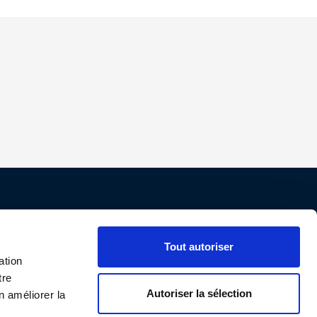
Nos conditions
Tout autoriser
Paiement
ation
tre
Livraison
Autoriser la sélection
n améliorer la
Protection des données personnelles