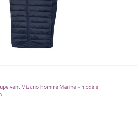
gation
icle
upe vent Mizuno Homme Marine – modèle
écédent :
A
icle