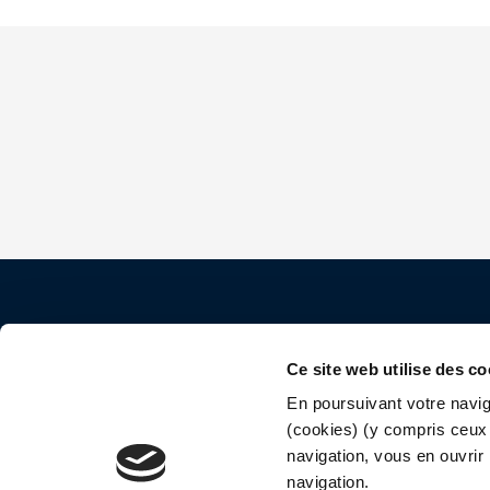
Contact
Ce site web utilise des co
40 rue Saint Jacques
En poursuivant votre naviga
(cookies) (y compris ceux 
75005 Paris
navigation, vous en ouvrir 
navigation.
01 44 82 52 64