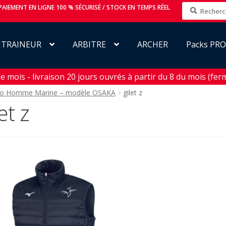
Recherche
AIEMENT EN LIGNE 100 % SÉCURISÉ / STOCK EN TEMPS RÉEL
pour :
NTRAINEUR
ARBITRE
ARCHER
Packs PR
mois - livraison 20 jours ouvrés à partir du 8 du mois (ferm
no Homme Marine – modèle OSAKA
gilet z
et z