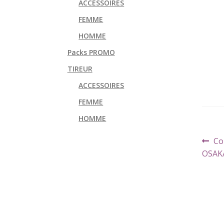
ACCESSOIRES
FEMME
HOMME
Packs PROMO
TIREUR
ACCESSOIRES
FEMME
HOMME
Navi
Art
Co
de
pr
OSAK
l’art