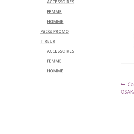
ACCESSOIRES
FEMME
HOMME
Packs PROMO
TIREUR
ACCESSOIRES
FEMME
HOMME
Navi
Art
Co
de
pr
OSAK
l’art