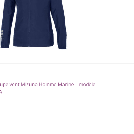
gation
icle
upe vent Mizuno Homme Marine – modèle
écédent :
A
icle