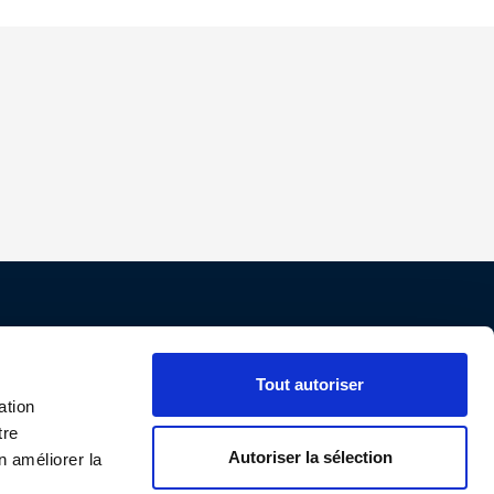
Nos conditions
Tout autoriser
Paiement
ation
tre
Livraison
Autoriser la sélection
n améliorer la
Protection des données personnelles