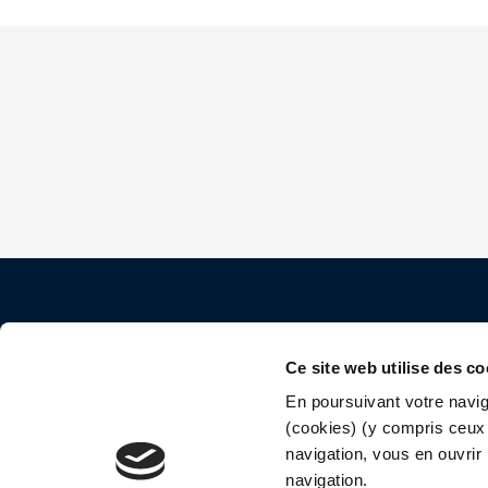
Contact
Ce site web utilise des co
40 rue Saint Jacques
En poursuivant votre naviga
(cookies) (y compris ceux 
75005 Paris
navigation, vous en ouvrir 
navigation.
01 44 82 52 64