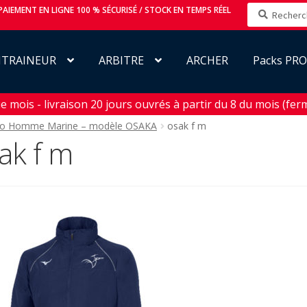
Recherche
AIEMENT EN LIGNE 100 % SÉCURISÉ / STOCK EN TEMPS RÉEL
pour :
NTRAINEUR
ARBITRE
ARCHER
Packs PR
mois - livraison 20 jours ouvrés à partir du 8 du mois (ferm
no Homme Marine – modèle OSAKA
osak f m
ak f m