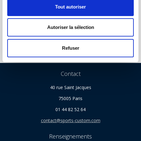
s
Tout autoriser
e
NOUS SUIVRE
n
t
Autoriser la sélection
e
m
e
Refuser
n
t
Contact
40 rue Saint Jacques
75005 Paris
01 44 82 52 64
contact@sports-custom.com
Renseignements