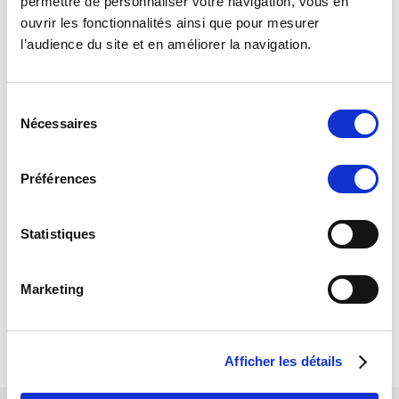
permettre de personnaliser votre navigation, vous en
FEMME
ouvrir les fonctionnalités ainsi que pour mesurer
HOMME
l’audience du site et en améliorer la navigation.
ARCHER
ENTRAINEUR
S
Nécessaires
ACCESSOIRES
é
l
FEMME
e
Préférences
HOMME
c
t
Packs PROMO
i
Statistiques
TIREUR
o
ACCESSOIRES
n
Marketing
d
FEMME
u
HOMME
c
Afficher les détails
o
n