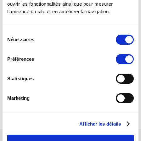
ouvrir les fonctionnalités ainsi que pour mesurer
HOMME
l’audience du site et en améliorer la navigation.
ARCHER
ENTRAINEUR
S
ACCESSOIRES
Nécessaires
é
FEMME
l
e
HOMME
Préférences
c
Packs PROMO
t
TIREUR
i
Statistiques
o
ACCESSOIRES
n
Marketing
FEMME
d
u
HOMME
c
Afficher les détails
o
n
s