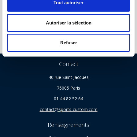
Tout autoriser
NOUS SUIVRE
e
n
t
Autoriser la sélection
e
m
e
Refuser
n
t
Contact
40 rue Saint Jacques
75005 Paris
01 44 82 52 64
contact@sports-custom.com
Renseignements