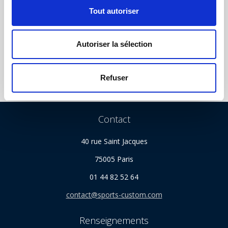
s
Tout autoriser
e
NOUS SUIVRE
n
t
Autoriser la sélection
e
m
e
Refuser
n
t
Contact
40 rue Saint Jacques
75005 Paris
01 44 82 52 64
contact@sports-custom.com
Renseignements