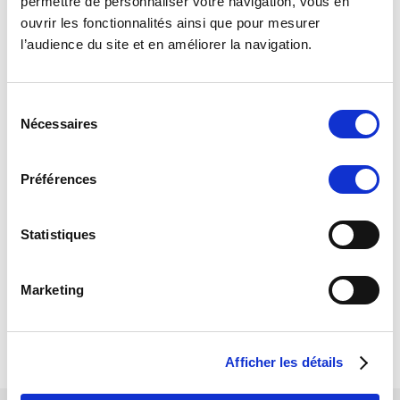
permettre de personnaliser votre navigation, vous en
FEMME
ouvrir les fonctionnalités ainsi que pour mesurer
HOMME
l’audience du site et en améliorer la navigation.
ARCHER
ENTRAINEUR
S
Nécessaires
ACCESSOIRES
é
l
FEMME
e
Préférences
HOMME
c
t
Packs PROMO
i
Statistiques
TIREUR
o
ACCESSOIRES
n
Marketing
d
FEMME
u
HOMME
c
Afficher les détails
o
n