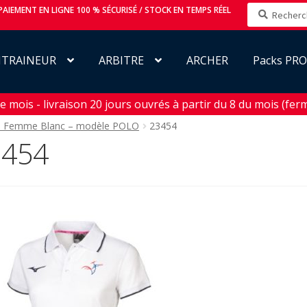
Recherche
AIEMENT EN LIGNE 100 % SÉCURISÉ / STOCK EN TEMPS RÉEL
pour :
NTRAINEUR
ARBITRE
ARCHER
Packs PR
mois - livraison 20 jours ouvrés à partir du 8 du mois (ferm
o Femme Blanc – modèle POLO
23454
3454