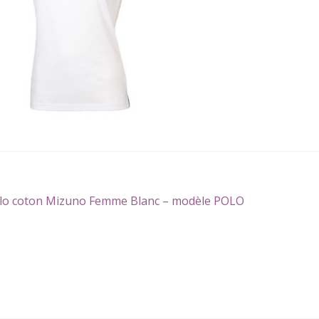
gation
icle
lo coton Mizuno Femme Blanc – modèle POLO
écédent :
icle