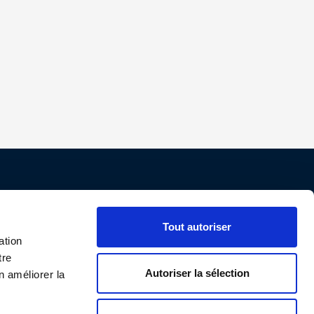
Nos conditions
Tout autoriser
Paiement
ation
tre
Livraison
Autoriser la sélection
n améliorer la
Protection des données personnelles