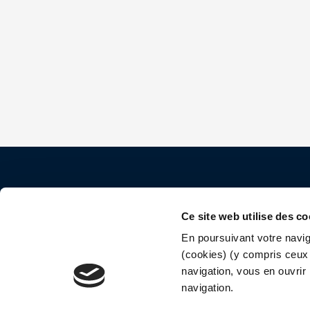
Contact
Ce site web utilise des co
40 rue Saint Jacques
En poursuivant votre naviga
(cookies) (y compris ceux 
75005 Paris
navigation, vous en ouvrir 
navigation.
01 44 82 52 64