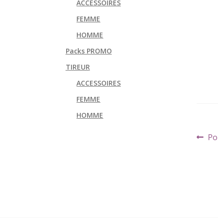
ACCESSOIRES
FEMME
HOMME
Packs PROMO
TIREUR
ACCESSOIRES
FEMME
HOMME
Navi
Art
Po
de
pr
l’art