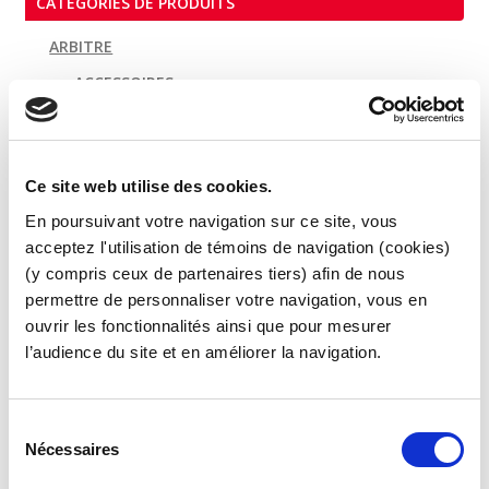
CATÉGORIES DE PRODUITS
ARBITRE
ACCESSOIRES
FEMME
HOMME
Ce site web utilise des cookies.
ARCHER
En poursuivant votre navigation sur ce site, vous
ENTRAINEUR
acceptez l'utilisation de témoins de navigation (cookies)
ACCESSOIRES
(y compris ceux de partenaires tiers) afin de nous
FEMME
permettre de personnaliser votre navigation, vous en
ouvrir les fonctionnalités ainsi que pour mesurer
HOMME
l’audience du site et en améliorer la navigation.
Packs PROMO
TIREUR
S
ACCESSOIRES
Nécessaires
é
FEMME
l