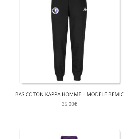
BAS COTON KAPPA HOMME – MODÈLE BEMIC
35,00
€
Ce
produit
a