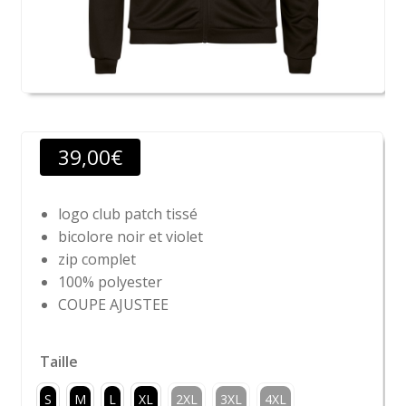
39,00
€
logo club patch tissé
bicolore noir et violet
zip complet
100% polyester
COUPE AJUSTEE
Taille
S
M
L
XL
2XL
3XL
4XL