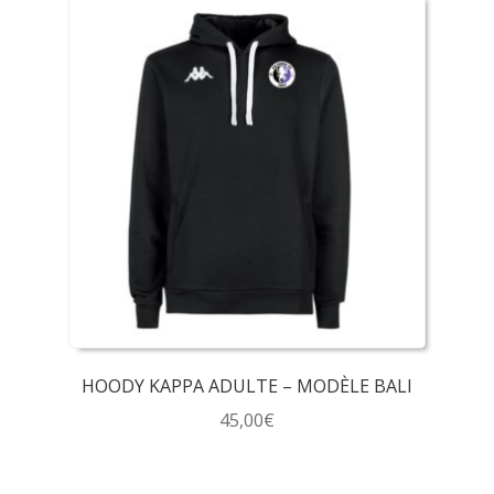
plusieurs
variations.
Les
options
peuvent
être
choisies
sur
la
page
du
produit
HOODY KAPPA ADULTE – MODÈLE BALI
45,00
€
Ce
produit