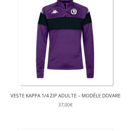
plusieurs
variations.
Les
options
peuvent
être
choisies
sur
la
page
du
produit
VESTE KAPPA 1/4 ZIP ADULTE – MODÈLE DOVARE
37,00
€
Ce
produit
a