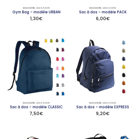
BAGAGERIE
,
SACS À DOS
BAGAGERIE
,
SACS À DOS
Gym Bag – modèle URBAN
Sac à dos – modèle PACK
1,30
€
6,00
€
Ce
Ce
produit
produit
a
a
plusieurs
plusieurs
variations.
variations.
Les
Les
options
options
peuvent
peuvent
être
être
choisies
choisies
sur
sur
la
la
page
page
BAGAGERIE
,
SACS À DOS
BAGAGERIE
,
SACS À DOS
du
du
Sac à dos – modèle CLASSIC
Sac à dos – modèle EXPRESS
7,50
€
9,20
€
produit
produit
Ce
Ce
produit
produit
a
a