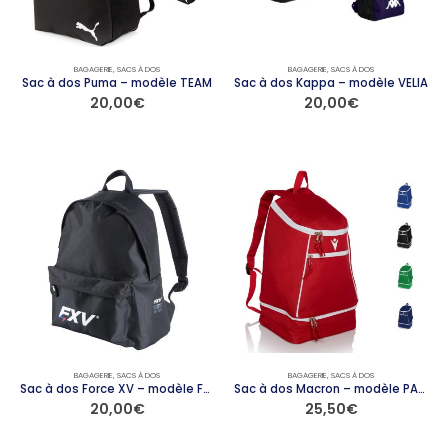
choisies
choisies
sur
sur
la
la
page
page
BAGAGERIE
,
SACS À DOS
BAGAGERIE
,
SACS À DOS
du
du
Sac à dos Puma – modèle TEAM
Sac à dos Kappa – modèle VELIA
20,00
€
20,00
€
produit
produit
Ce
Ce
produit
produit
a
a
plusieurs
plusieurs
variations.
variations.
Les
Les
options
options
peuvent
peuvent
être
être
choisies
choisies
sur
sur
la
la
page
page
BAGAGERIE
,
SACS À DOS
BAGAGERIE
,
SACS À DOS
du
du
Sac à dos Force XV – modèle FORCE
Sac à dos Macron – modèle PATH
20,00
€
25,50
€
produit
produit
Ce
Ce