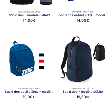
sur
sur
la
la
page
page
BAGAGERIE
,
SACS À DOS
BAGAGERIE
,
SACS À DOS
du
du
Sac à dos – modèle URBAIN
Sac à dos enfant ZEUS – modèle ZAINO
14,00
€
14,00
€
produit
produit
Ce
Ce
produit
produit
a
a
plusieurs
plusieurs
variations.
variations.
Les
Les
options
options
peuvent
peuvent
être
être
choisies
choisies
sur
sur
la
la
page
page
BAGAGERIE
,
SACS À DOS
BAGAGERIE
,
SACS À DOS
du
du
Sac à dos adulte Zeus – modèle JAZZ
Sac à dos – modèle SCUBA
19,00
€
19,80
€
produit
produit
Ce
Ce
produit
produit