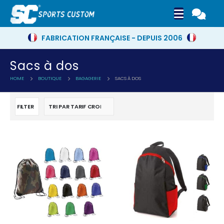
FABRICATION FRANÇAISE - DEPUIS 2006
Sacs à dos
HOME
BOUTIQUE
BAGAGERIE
SACS À DOS
FILTER