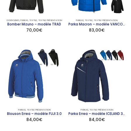
choisies
choisies
sur
sur
la
la
page
page
DOUDOUNES
,
PARKAS
,
TEXTILE
,
TEXTILE PRÉSENTATION
PARKAS
,
TEXTILE
,
TEXTILE PRÉSENTATION
du
du
Bomber Mizuno – modèle TRAD
Parka Macron – modèle VANCOUVER
70,00
€
83,00
€
produit
produit
Ce
produit
a
plusieurs
variations.
Les
options
peuvent
être
choisies
sur
la
page
PARKAS
,
TEXTILE PRÉSENTATION
PARKAS
,
TEXTILE PRÉSENTATION
du
Blouson Errea – modèle FUJI 3.0
Parka Errea – modèle ICELAND 3.0
84,00
€
84,00
€
produit
Ce
Ce