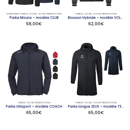
sur
sur
la
la
page
page
DOUDOUNES
,
PARKAS
,
TEXTILE
,
TEXTILE PRÉSENTATION
PARKAS
,
TEXTILE
,
TEXTILE PRÉSENTATION
du
du
Parka Mizuno – modèle CLUB
Blouson Hybride – modèle VOLCANO
58,00
€
62,00
€
produit
produit
Ce
produit
a
plusieurs
variations.
Les
options
peuvent
être
choisies
sur
la
page
PARKAS
,
TEXTILE PRÉSENTATION
PARKAS
,
TEXTILE
,
TEXTILE PRÉSENTATION
du
Parka Uhlsport – modèle COACH
Parka longue ZEUS – modèle TECH
65,00
€
65,00
€
produit
Ce
Ce
produit
produit