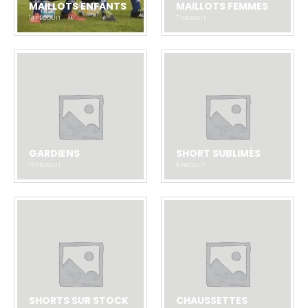
MAILLOTS ENFANTS
MAILLOTS FEMMES
14
PRODUIT
7
PRODUIT
GARDIENS
SHORT SUBLIMÉS
15
PRODUIT
9
PRODUIT
SHORTS SUR STOCK
CHAUSSETTES