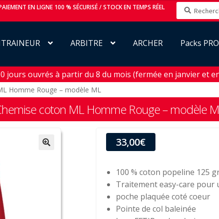
Recherche
AIEMENT EN LIGNE 100 % SÉCURISÉ / STOCK EN TEMPS RÉEL
pour :
NTRAINEUR
ARBITRE
ARCHER
Packs PR
jours ouvrés à partir du 8 du mois (fermée en janvier et en 
 ML Homme Rouge – modèle ML
Chemise coton ML Homme Rouge – modèle M
33,00
€
100 % coton popeline 125 g
Traitement easy-care pour u
poche plaquée coté coeur
Pointe de col baleinée