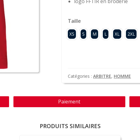
logo FFTIR en broderie
Taille
XS
S
M
L
XL
2XL
Catégories :
ARBITRE
,
HOMME
Paiement
PRODUITS SIMILAIRES