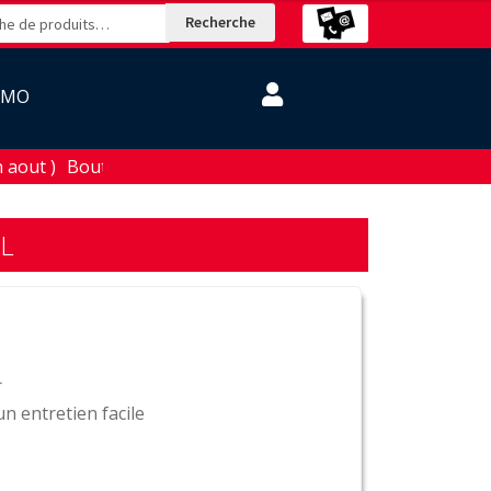
Recherche
OMO
aout )
L
r
n entretien facile