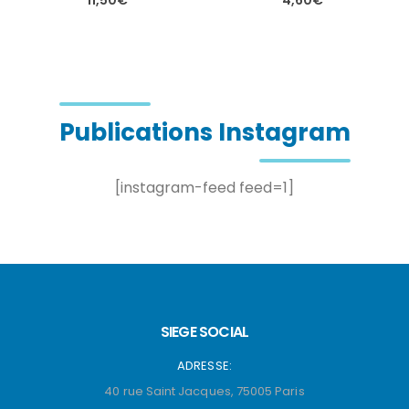
Ce produit a plusieurs variations. Les options peuvent être choisies sur la page du produit
Ce produit a plusieurs variations. Les options peuvent être choisies sur la page du produit
Publications Instagram
[instagram-feed feed=1]
SIEGE SOCIAL
ADRESSE:
40 rue Saint Jacques, 75005 Paris