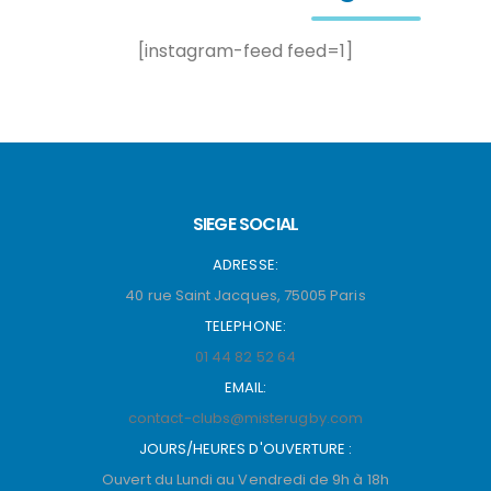
[instagram-feed feed=1]
SIEGE SOCIAL
ADRESSE:
40 rue Saint Jacques, 75005 Paris
TELEPHONE:
01 44 82 52 64
EMAIL:
contact-clubs@misterugby.com
JOURS/HEURES D'OUVERTURE :
Ouvert du Lundi au Vendredi de 9h à 18h