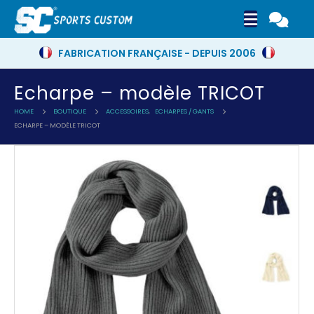
FABRICATION FRANÇAISE - DEPUIS 2006
Echarpe – modèle TRICOT
HOME
BOUTIQUE
ACCESSOIRES
,
ECHARPES / GANTS
ECHARPE – MODÈLE TRICOT