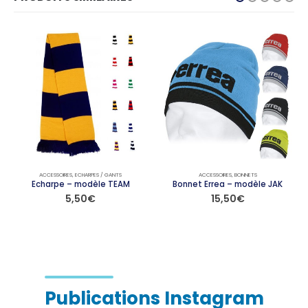
ACCESSOIRES
,
ECHARPES / GANTS
ACCESSOIRES
,
BONNETS
Echarpe – modèle TEAM
Bonnet Errea – modèle JAK
5,50
€
15,50
€
Ce produit a plusieurs variations. Les options peuvent être choisies sur la page du produit
Ce produit a plusieurs variations. Les options peuvent être choisies sur la page du produit
Publications Instagram