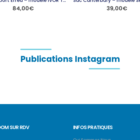
Sac de sport Errea – modèle IVOR TROL
Sac Canterbury – modèle 
84,00
€
39,00
€
Ce produit a plusieurs variations. Les options peuvent être choisies sur la page du produit
Ce produit a plusieurs variations. Les options peuvent être choisies sur la page du produit
Publications Instagram
OM SUR RDV
INFOS PRATIQUES
Qui Sommes Nous