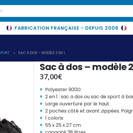
FABRICATION FRANÇAISE - DEPUIS 2006
SPORT
SAC À DOS – MODÈLE 2 EN 1
Sac à dos – modèle 2
37,00
€
Polyester 900D
2 en 1 : sac a dos ou sac de sport à b
Large ouverture par le haut.
2 poches côté et avant zippées. Poig
1 coloris
55 x 25 x 27 cm
capacité 38 litres