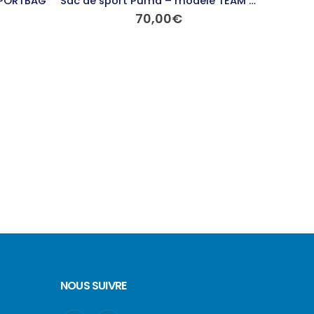
SPORTBAG
Sac de sport Puma – modèle TEAM WHEEL
70,00
€
Ce produit a plusieurs variations. Les options peuvent être choisies sur la page du produit
NOUS SUIVRE