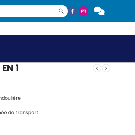
 EN 1
andoulière
née de transport.