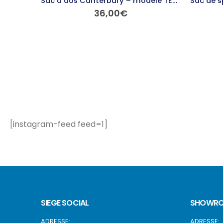
Sac à dos Canterbury – modèle TEAM
36,00
€
Ce produit a plusieurs variations. Les options peuvent être choisies sur la page du produit
[instagram-feed feed=1]
SIEGE SOCIAL
SHOWRO
ADRESSE:
ADRESSE: