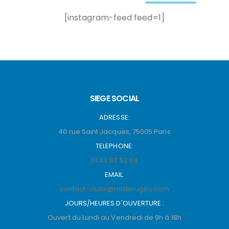
[instagram-feed feed=1]
SIEGE SOCIAL
ADRESSE:
40 rue Saint Jacques, 75005 Paris
TELEPHONE:
01 44 82 52 64
EMAIL:
contact-clubs@misterugby.com
JOURS/HEURES D'OUVERTURE :
Ouvert du Lundi au Vendredi de 9h à 18h