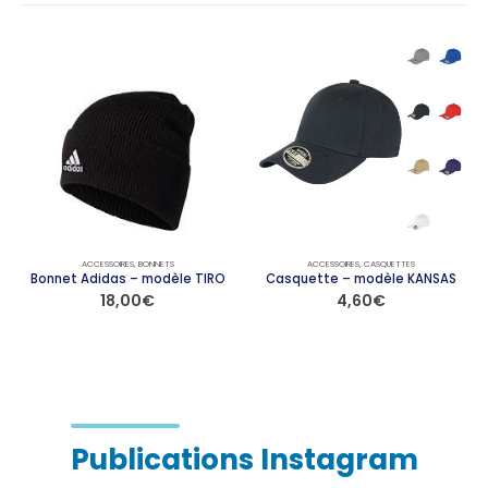
ACCESSOIRES
,
BONNETS
ACCESSOIRES
,
CASQUETTES
Bonnet Adidas – modèle TIRO
Casquette – modèle KANSAS
18,00
€
4,60
€
Ce produit a plusieurs variations. Les options peuvent être choisies sur la page du produit
Ce produit a plusieurs variations. Les options peuvent être choisies sur la page du produit
Publications Instagram