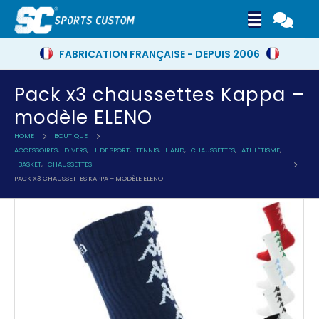
FABRICATION FRANÇAISE - DEPUIS 2006
Pack x3 chaussettes Kappa –
modèle ELENO
HOME
BOUTIQUE
ACCESSOIRES
,
DIVERS
,
+ DE SPORT
,
TENNIS
,
HAND
,
CHAUSSETTES
,
ATHLÉTISME
,
BASKET
,
CHAUSSETTES
PACK X3 CHAUSSETTES KAPPA – MODÈLE ELENO