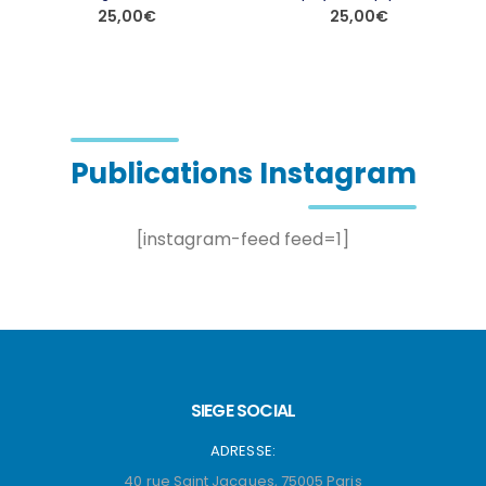
25,00
€
25,00
€
Ce produit a plusieurs variations. Les options peuvent être choisies sur la page du produit
Ce produit a plusieurs variations. Les options peuvent être choisies sur la page du produit
Publications Instagram
[instagram-feed feed=1]
SIEGE SOCIAL
ADRESSE:
40 rue Saint Jacques, 75005 Paris