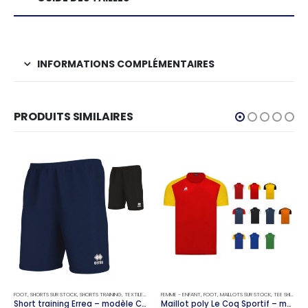
INFORMATIONS COMPLÉMENTAIRES
PRODUITS SIMILAIRES
FOOT
,
SHORTS SUR STOCK
,
SHORTS TRAINING
,
TEXTILE
,
TEXTILE TRAINING
FEMME - ENFANT
,
FOOT
,
MAILLOTS SUR STOCK
,
TEE SHIRT / DÉBARDEURS
Short training Errea – modèle CODY
Maillot poly Le Coq Sportif – modèle No 8