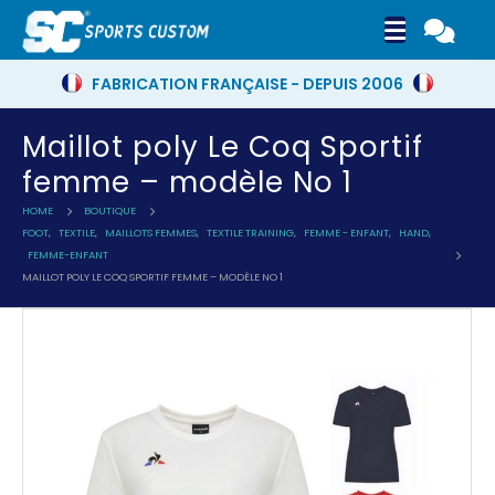
FABRICATION FRANÇAISE - DEPUIS 2006
Maillot poly Le Coq Sportif
femme – modèle No 1
HOME
BOUTIQUE
FOOT
,
TEXTILE
,
MAILLOTS FEMMES
,
TEXTILE TRAINING
,
FEMME - ENFANT
,
HAND
,
FEMME-ENFANT
MAILLOT POLY LE COQ SPORTIF FEMME – MODÈLE NO 1