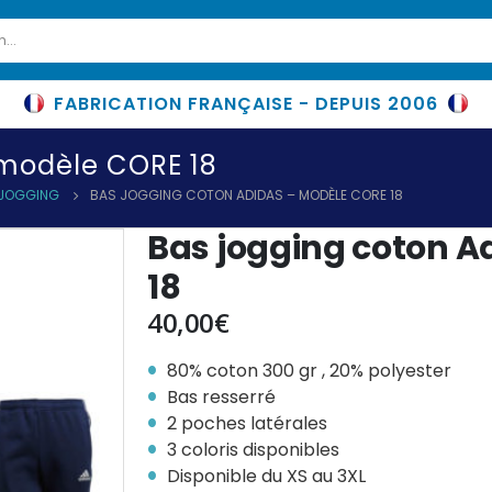
FABRICATION FRANÇAISE - DEPUIS 2006
 modèle CORE 18
 JOGGING
BAS JOGGING COTON ADIDAS – MODÈLE CORE 18
Bas jogging coton A
18
40,00
€
80% coton 300 gr , 20% polyester
Bas resserré
2 poches latérales
3 coloris disponibles
Disponible du XS au 3XL