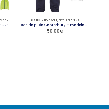
NTATION
BAS TRAINING
,
TEXTILE
,
TEXTILE TRAINING
PAC
HORE
Bas de pluie Canterbury – modèle CONTACT
Pack
50,00
€
Ce produit a plusieurs variations. Les options peuvent être choisies sur la page du produit