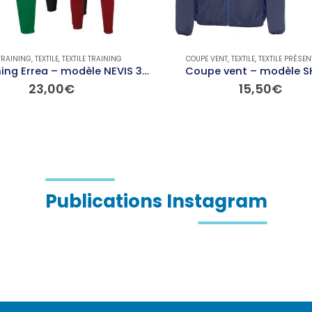
TRAINING
,
TEXTILE
,
TEXTILE TRAINING
COUPE VENT
,
TEXTILE
,
TEXTILE PRÉSE
Bas training Errea – modèle NEVIS 3.0
Coupe vent – modèle S
23,00
€
15,50
€
Ce produit a plusieurs variations. Les options peuvent être choisies sur la page du produit
Ce produit a plusieurs variations. Les options peuvent être choisies sur la page du produit
Publications Instagram