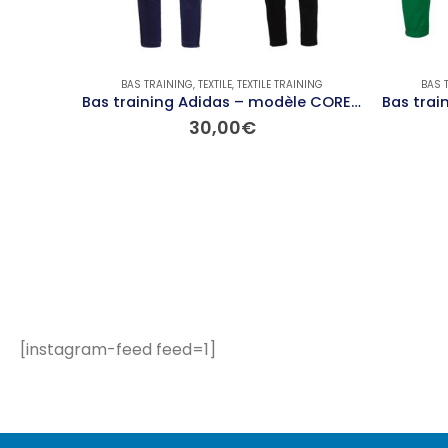
BAS TRAINING
,
TEXTILE
,
TEXTILE TRAINING
BAS 
Bas training Adidas – modèle CORE 18
30,00
€
Ce produit a plusieurs variations. Les options peuvent être choisies sur la page du produit
[instagram-feed feed=1]