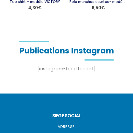
Tee shirt – modèle VICTORY
Polo manches courtes- modèle PERF
4,30
€
9,50
€
Ce produit a plusieurs variations. Les options peuvent être choisies sur la page du produit
Ce produit a plusieurs variations. Les options peuvent être choisies sur la page du produit
Publications Instagram
[instagram-feed feed=1]
SIEGE SOCIAL
ADRESSE: