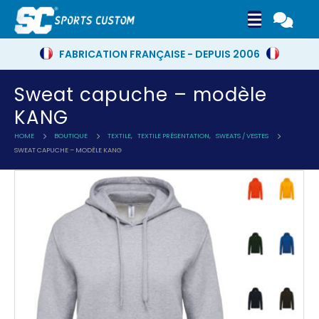
FABRICATION FRANÇAISE - DEPUIS 2006
Sweat capuche – modèle
KANG
HOME
BOUTIQUE
TEXTILE
,
TEXTILE PRÉSENTATION
,
SWEATS / VESTES
SWEAT CAPUCHE – MODÈLE KANG